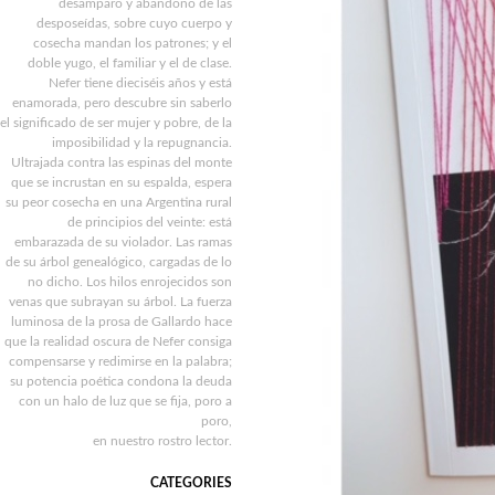
desamparo y abandono de las
desposeídas, sobre cuyo cuerpo y
cosecha mandan los patrones; y el
doble yugo, el familiar y el de clase.
Nefer tiene dieciséis años y está
enamorada, pero descubre sin saberlo
el significado de ser mujer y pobre, de la
imposibilidad y la repugnancia.
Ultrajada contra las espinas del monte
que se incrustan en su espalda, espera
su peor cosecha en una Argentina rural
de principios del veinte: está
embarazada de su violador. Las ramas
de su árbol genealógico, cargadas de lo
no dicho. Los hilos enrojecidos son
venas que subrayan su árbol. La fuerza
luminosa de la prosa de Gallardo hace
que la realidad oscura de Nefer consiga
compensarse y redimirse en la palabra;
su potencia poética condona la deuda
con un halo de luz que se fija, poro a
poro,
en nuestro rostro lector.
CATEGORIES