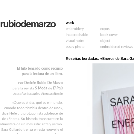
work
embroidery
expos
inaccrochable
book cover
visual notes
object
essay photo
embroidered reviews
Reseñas bordadas: «Enero» de Sara Ga
El hilo tensado como recurso
para la lectura de un libro.
Por
Desirée Rubio De Marzo
para la revista
S Moda
de
El País
#reseñasbordadas
#tensareltexto
«Qué es el día, qué es el mundo,
cuando todo tiembla dentro de uno»,
dice Nefer, la protagonista adolescente
de «Enero». Su historia transcurre en la
atmósfera de un mes asfixiante y yermo.
Sara Gallardo trenza en esta nouvelle el